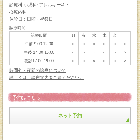
診療科:小児科･アレルギー科・
心療内科
休診日：日曜・祝祭日
診療時間
診療時間
月
火
水
木
金
土
午前 9:00-12:00
○
○
○
○
○
○
午後 14:00-16:00
○
○
○
○
○
×
夜診17:00-19:00
○
○
×
○
○
×
時間外・夜間の診察について
詳しくは、診療案内をご覧ください。
予約はこちら
ネット予約