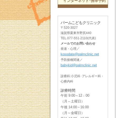
インターネット･携帯予約
パームこどもクリニック
〒520-3027
滋賀県栗東市野尻440
TEL.077-551-2110(代表)
メールでのお問い合わせ
発達・心理／
kosodate@palmclinic.net
予防接種関連／
babykid@palmclinic.net
診療科:小児科･アレルギー科・
心療内科
診療時間
午前 9:00～12：00
（月～土曜日）
午後 14:00～16:00
（月～金曜日）