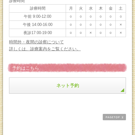
診療時間
診療時間
月
火
水
木
金
土
午前 9:00-12:00
○
○
○
○
○
○
午後 14:00-16:00
○
○
○
○
○
×
夜診17:00-19:00
○
○
×
○
○
×
時間外・夜間の診察について
詳しくは、診療案内をご覧ください。
予約はこちら
ネット予約