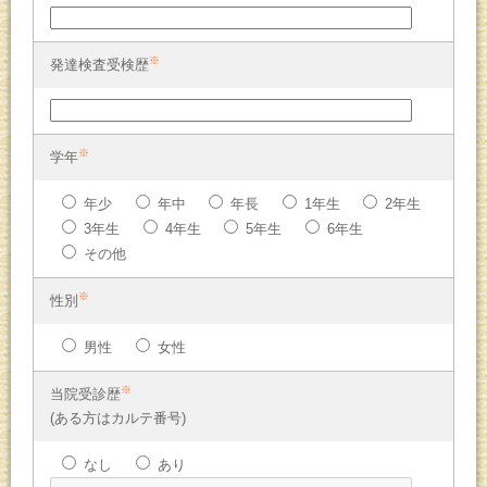
※
発達検査受検歴
※
学年
年少
年中
年長
1年生
2年生
3年生
4年生
5年生
6年生
その他
※
性別
男性
女性
※
当院受診歴
(ある方はカルテ番号)
なし
あり