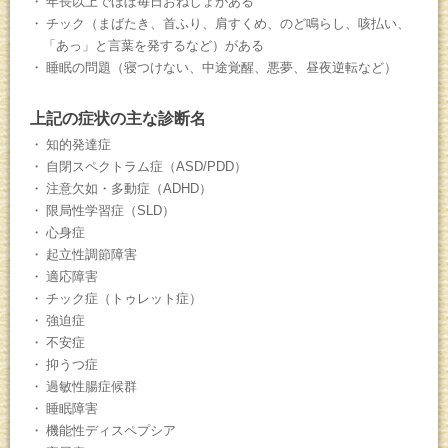
年長以上でほぼ毎日おねしょがある
チック（まばたき、首ふり、肩すくめ、のど鳴らし、咳払い、
「あっ」と言葉を発するなど）がある
睡眠の問題（寝つけない、中途覚醒、悪夢、昼夜逆転など）
上記の症状の主な診断名
知的発達症
自閉スペクトラム症（ASD/PDD）
注意欠如・多動症（ADHD）
限局性学習症（SLD）
心身症
起立性調節障害
適応障害
チック症（トゥレット症）
強迫症
不安症
抑うつ症
過敏性腸症候群
睡眠障害
機能性ディスペプシア