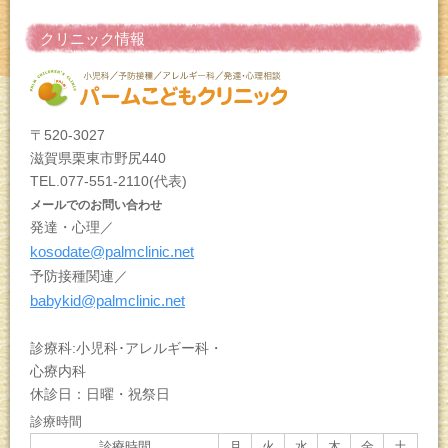
クリニック情報
〒520-3027
滋賀県栗東市野尻440
TEL.077-551-2110(代表)
メールでのお問い合わせ
発達・心理／
kosodate@palmclinic.net
予防接種関連／
babykid@palmclinic.net
診療科:小児科･アレルギー科・
心療内科
休診日：日曜・祝祭日
診療時間
診療時間
月
火
水
木
金
土