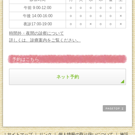
午前 9:00-12:00
○
○
○
○
○
○
午後 14:00-16:00
○
○
○
○
○
×
夜診17:00-19:00
○
○
×
○
○
×
時間外・夜間の診察について
詳しくは、診療案内をご覧ください。
予約はこちら
ネット予約
｜
サイトマップ
｜
リンク
｜
個人情報の取り扱いについて
｜
施設