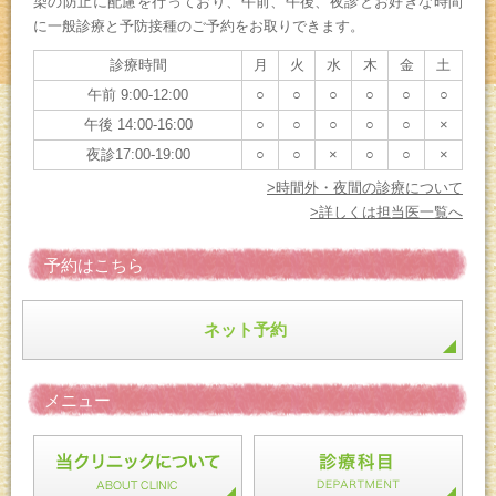
染の防止に配慮を行っており、午前、午後、夜診とお好きな時間
に一般診療と予防接種のご予約をお取りできます。
診療時間
月
火
水
木
金
土
午前 9:00-12:00
○
○
○
○
○
○
午後 14:00-16:00
○
○
○
○
○
×
夜診17:00-19:00
○
○
×
○
○
×
>時間外・夜間の診療について
>詳しくは担当医一覧へ
予約はこちら
ネット予約
メニュー