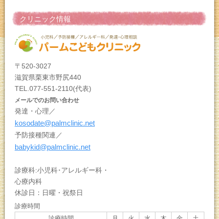
クリニック情報
〒520-3027
滋賀県栗東市野尻440
TEL.077-551-2110(代表)
メールでのお問い合わせ
発達・心理／
kosodate@palmclinic.net
予防接種関連／
babykid@palmclinic.net
診療科:小児科･アレルギー科・
心療内科
休診日：日曜・祝祭日
診療時間
診療時間
月
火
水
木
金
土