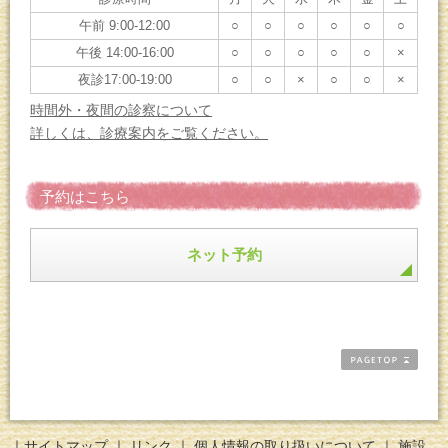
午前 9:00-12:00
○
○
○
○
○
○
午後 14:00-16:00
○
○
○
○
○
×
夜診17:00-19:00
○
○
×
○
○
×
時間外・夜間の診察について
詳しくは、診療案内をご覧ください。
予約はこちら
ネット予約
｜
サイトマップ
｜
リンク
｜
個人情報の取り扱いについて
｜
施設